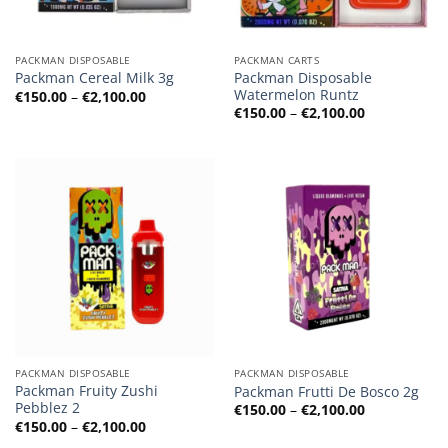
PACKMAN DISPOSABLE
PACKMAN CARTS
Packman Disposable
Packman Cereal Milk 3g
Watermelon Runtz
Preisspanne:
€
150.00
–
€
2,100.00
€150.00
Preisspanne
€
150.00
–
€
2,100.00
bis
€150.00
€2,100.00
bis
€2,100.00
PACKMAN DISPOSABLE
PACKMAN DISPOSABLE
Packman Fruity Zushi
Packman Frutti De Bosco 2g
Pebblez 2
Preisspanne
€
150.00
–
€
2,100.00
€150.00
Preisspanne:
€
150.00
–
€
2,100.00
bis
€150.00
€2,100.00