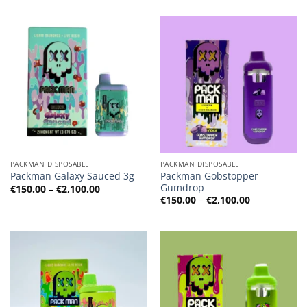
bis
€2,100.00
PACKMAN DISPOSABLE
PACKMAN DISPOSABLE
Packman Gobstopper
Packman Galaxy Sauced 3g
Gumdrop
Preisspanne:
€
150.00
–
€
2,100.00
€150.00
Preisspanne
€
150.00
–
€
2,100.00
bis
€150.00
€2,100.00
bis
€2,100.00