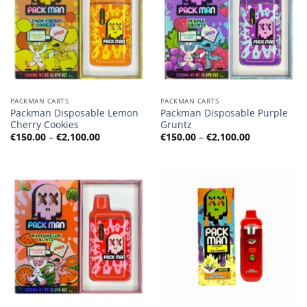
PACKMAN CARTS
PACKMAN CARTS
Packman Disposable Lemon
Packman Disposable Purple
Cherry Cookies
Gruntz
Preisspanne:
Preisspanne
€
150.00
–
€
2,100.00
€
150.00
–
€
2,100.00
€150.00
€150.00
bis
bis
€2,100.00
€2,100.00