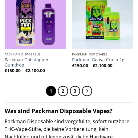
PACKMAN DISPOSABLE
PACKMAN DISPOSABLE
Packman Gobstopper
Packman Guava Crush 1g
Gumdrop
Preisspanne
€
150.00
–
€
2,100.00
€150.00
Preisspanne:
€
150.00
–
€
2,100.00
bis
€150.00
€2,100.00
bis
€2,100.00
1
2
3
Was sind Packman Disposable Vapes?
Packman Disposable sind vorgefüllte, sofort nutzbare
THC-Vape-Stifte, die keine Vorbereitung, kein
Nachfüllen und oft keine zusätzliche Hardware