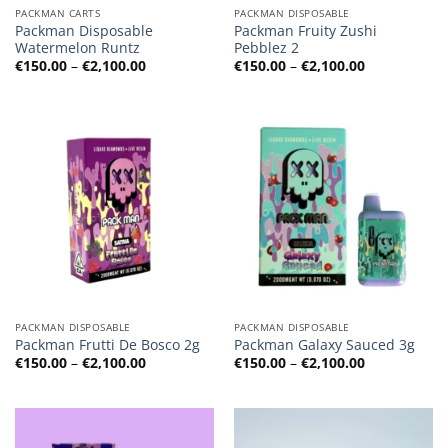
PACKMAN CARTS
PACKMAN DISPOSABLE
Packman Disposable
Packman Fruity Zushi
Watermelon Runtz
Pebblez 2
Preisspanne:
Preisspanne
€
150.00
–
€
2,100.00
€
150.00
–
€
2,100.00
€150.00
€150.00
bis
bis
€2,100.00
€2,100.00
PACKMAN DISPOSABLE
PACKMAN DISPOSABLE
Packman Frutti De Bosco 2g
Packman Galaxy Sauced 3g
Preisspanne:
Preisspanne
€
150.00
–
€
2,100.00
€
150.00
–
€
2,100.00
€150.00
€150.00
bis
bis
€2,100.00
€2,100.00