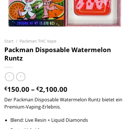
Start
/
Packman THC Vape
Packman Disposable Watermelon
Runtz
Preisspanne:
150.00
–
2,100.00
€
€
€150.00
Der Packman Disposable Watermelon Runtz bietet ein
bis
Premium‑Vaping‑Erlebnis.
€2,100.00
Blend: Live Resin + Liquid Diamonds