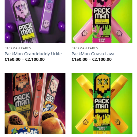
PACKMAN CARTS
PACKMAN CARTS
PackMan Granddaddy Urkle
PackMan Guava Lava
Preisspanne:
Preisspanne
€
150.00
–
€
2,100.00
€
150.00
–
€
2,100.00
€150.00
€150.00
bis
bis
€2,100.00
€2,100.00