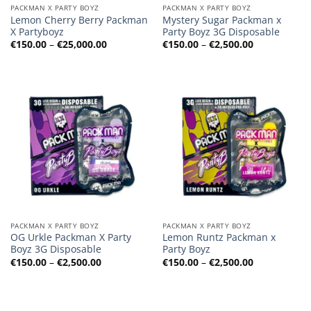
PACKMAN X PARTY BOYZ
PACKMAN X PARTY BOYZ
Lemon Cherry Berry Packman
Mystery Sugar Packman x
X Partyboyz
Party Boyz 3G Disposable
Preisspanne:
Preisspanne
€
150.00
–
€
25,000.00
€
150.00
–
€
2,500.00
€150.00
€150.00
bis
bis
€25,000.00
€2,500.00
PACKMAN X PARTY BOYZ
PACKMAN X PARTY BOYZ
OG Urkle Packman X Party
Lemon Runtz Packman x
Boyz 3G Disposable
Party Boyz
Preisspanne:
Preisspanne
€
150.00
–
€
2,500.00
€
150.00
–
€
2,500.00
€150.00
€150.00
bis
bis
€2,500.00
€2,500.00