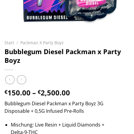
Start
/
Packman X Party Boyz
Bubblegum Diesel Packman x Party
Boyz
Preisspanne:
150.00
–
2,500.00
€
€
€150.00
Bubblegum Diesel Packman x Party Boyz 3G
bis
Disposable + 0,5G Infused Pre‑Rolls
€2,500.00
Mischung: Live Resin + Liquid Diamonds +
Delta‑9‑THC