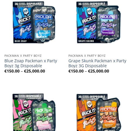
PACKMAN X PARTY BOYZ
PACKMAN X PARTY BOYZ
Blue Zoap Packman x Party
Grape Skunk Packman x Party
Boyz 3g Disposable
Boyz 3G Disposable
Preisspanne:
Preisspann
€
150.00
–
€
25,000.00
€
150.00
–
€
25,000.00
€150.00
€150.00
bis
bis
€25,000.00
€25,000.00