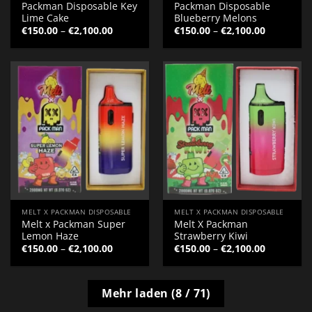
Packman Disposable Key
Packman Disposable
Lime Cake
Blueberry Melons
Preisspanne:
Preisspan
€
150.00
–
€
2,100.00
€
150.00
–
€
2,100.00
€150.00
€150.00
bis
bis
€2,100.00
€2,100.00
MELT X PACKMAN DISPOSABLE
MELT X PACKMAN DISPOSABLE
Melt x Packman Super
Melt X Packman
Lemon Haze
Strawberry Kiwi
Preisspanne:
Preisspan
€
150.00
–
€
2,100.00
€
150.00
–
€
2,100.00
€150.00
€150.00
bis
bis
€2,100.00
€2,100.00
Mehr laden
(
8
/ 71)